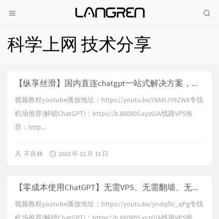
科学上网 技术分享
【纵享丝滑】国内直连chatgpt一站式解决方案，免翻墙注册chatgpt账号，中国区openai总代理？不！是pandora！国内直连体验湿滑的chatgpt|chat2api|支持API调用
视频教程youtube播放地址：https://youtu.be/IXA6IJY6ZW8专线
机场推荐(解锁ChatGPT)：https://b.880805.xyzGIA线路VPS推
荐：http...
不良林
2023 年 12 月 11 日
【零成本使用ChatGPT】无需VPS、无需翻墙、无需国外手机号接码，新手小白入门教程|ChatGPT简单上手|绕过apikey验证手机号限制|跨境电商|网赚必备|API key使用指南
视频教程youtube播放地址：https://youtu.be/yndqfXr_qPg专线
机场推荐(解锁ChatGPT)：https://b.880805.xyzGIA线路VPS推