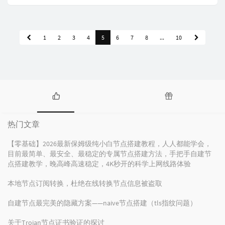
1
2
3
4
5
6
7
8
...
10
热
随
门
机
热门文章
文
文
章
章
【零基础】2026最新保姆级纯小白节点搭建教程，人人都能学会，
目前最简单、最安全、最稳定的专属节点搭建方法，手把手自建节
点搭建教学，晚高峰高速稳定，4K秒开的科学上网线路体验
本地节点订阅转换，杜绝在线转换节点信息被盗取
自建节点最完美的隐藏方案——naive节点搭建（tls指纹问题）
关于Trojan节点证书验证的探讨