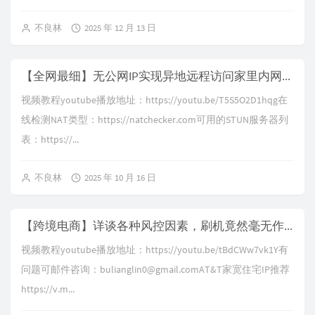
不良林
2025 年 12 月 13 日
【全网最细】无公网IP实现异地远程访问家里内网设备，通过stun打洞穿透运营商NAT，实现P2P直连满速下载，无需花钱搭建内网穿透服务，打洞通信流程分析，stun、fullcone、nat1、CGNAT、完全锥形
视频教程youtube播放地址：https://youtu.be/T5S5O2D1hqg在
线检测NAT类型：https://natchecker.com可用的STUN服务器列
表：https://...
不良林
2025 年 10 月 16 日
【跨境电商】详谈各种风控因素，刷机竟然毫无作用？实战演示TikTok注册运营全过程分享，硬件设备选择、网络环境伪装、住宅IP和机房IP的区别、视频质量对自然推流的影响，跨境电商社交媒体运营风控预防指南
视频教程youtube播放地址：https://youtu.be/tBdCWw7vk1Y有
问题可邮件咨询：
bulianglin0@gmail.comAT
&T家宽住宅IP推荐
https://v.m...