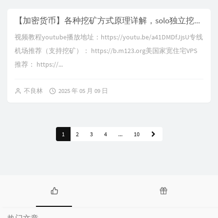
【加密货币】各种挖矿方式原理详解，solo独立挖矿、pool矿池挖矿、solo矿池挖矿，还有普通用户也能参与的零成本乐透彩票挖矿，中了直接成为百万富翁改写人生
视频教程youtube播放地址：https://youtu.be/a41DMDfJjsU专线
机场推荐（支持挖矿）： https://b.m123.org美国家宽住宅VPS
推荐： https://...
不良林
2025 年 05 月 09 日
1
2
3
4
...
10
热
随
门
机
热门文章