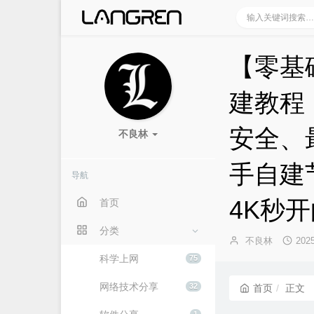
【零基
建教程
安全、
不良林
手自建
导航
4K秒
首页
分类
博
发
不良林
202
主：
布
科学上网
75
时
间：
网络技术分享
32
首页
正文