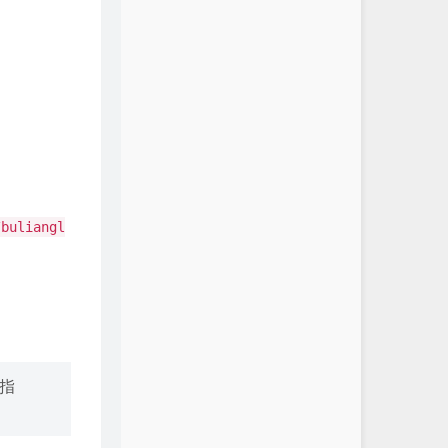
/buliangl
器指