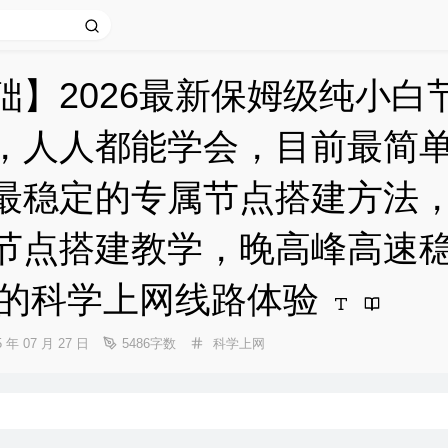
础】2026最新保姆级纯小白
，人人都能学会，目前最简
最稳定的专属节点搭建方法
节点搭建教学，晚高峰高速
开的科学上网线路体验
分
5 年 07 月 27 日
5486字数
科学上网
类：