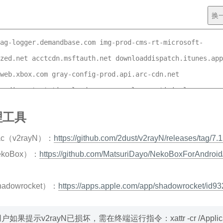
换
理工具
ac（v2rayN）：
https://github.com/2dust/v2rayN/releases/tag/7.1
ekoBox）：
https://github.com/MatsuriDayo/NekoBoxForAndroid
hadowrocket）：
https://apps.apple.com/app/shadowrocket/id9
户如果提示v2rayN已损坏，需在终端运行指令：xattr -cr /Applica