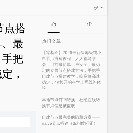
节点搭
热
随
门
机
单、最
热门文章
文
文
章
章
【零基础】2026最新保姆级纯小
，手把
白节点搭建教程，人人都能学
会，目前最简单、最安全、最稳
稳定，
定的专属节点搭建方法，手把手
自建节点搭建教学，晚高峰高速
稳定，4K秒开的科学上网线路体
验
本地节点订阅转换，杜绝在线转
换节点信息被盗取
自建节点最完美的隐藏方案——
naive节点搭建（tls指纹问题）