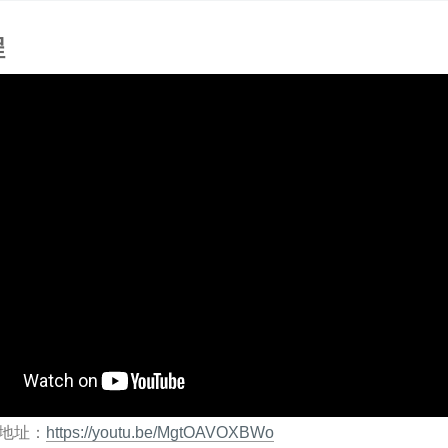
程
播放地址：
https://youtu.be/MgtOAVOXBWo