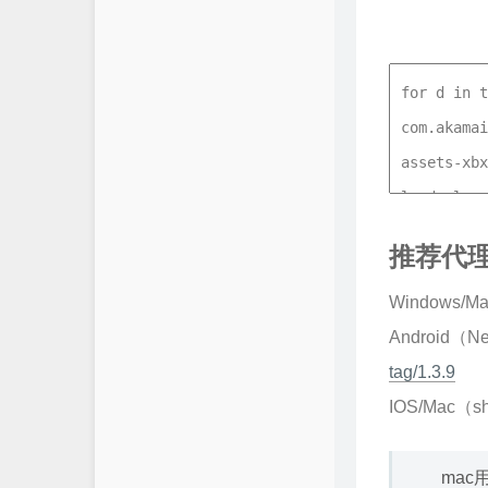
推荐代
Windows/M
Android（N
tag/1.3.9
IOS/Mac（s
mac用