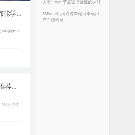
关于Trojan节点证书验证的探讨
【零基础】2026最新保姆级纯小白节点搭建教程，人人都能学会，目前最简单、最安全、最稳定的专属节点搭建方法，手把手自建节点搭建教学，晚高峰高速稳定，4K秒开的科学上网线路体验
SSPanel机场通过单端口承载用
户白嫖机场
glin0@gmai
tiktok直播运营、跨境电商养号必备，真正的家宽住宅IP推荐，直接跑到当地拉宽带的高质量住宅IP，杜绝IP质量问题导致限流、风控、降权，通过链式代理、二级代理复活住宅ip
m123.org