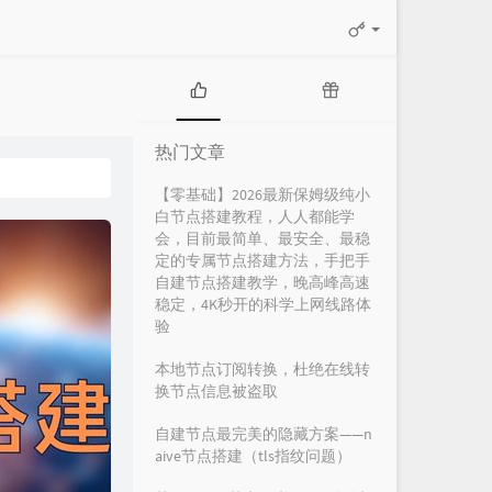
热
随
门
机
热门文章
文
文
章
章
【零基础】2026最新保姆级纯小
白节点搭建教程，人人都能学
会，目前最简单、最安全、最稳
定的专属节点搭建方法，手把手
自建节点搭建教学，晚高峰高速
稳定，4K秒开的科学上网线路体
验
本地节点订阅转换，杜绝在线转
换节点信息被盗取
自建节点最完美的隐藏方案——n
aive节点搭建（tls指纹问题）