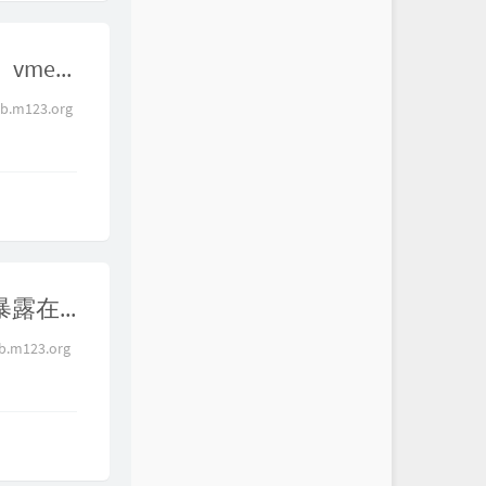
【真全局代理】什么是真正的VPN？VPN与shadowsocks、vmess有什么区别？VPN通信流程，wireguard VPN搭建指南，VPN tunnel
m123.org
【拒绝裸奔】如何保证家庭网络安全？快来看看你是否暴露在公网！IPv6能ping通内网很危险吗？openwrt防火墙安全配置，公网远程访问NAS家庭影音，路由器搭建免流节点，DDNS、TLS证书、反掩码
m123.org