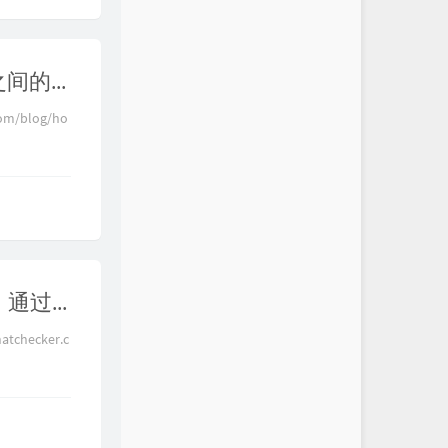
【建议收藏】一次搞懂所有 NAT 类型，实战各NAT类型之间的打洞可行性，通过p2p vpn实现无公网ip穿透家庭内网，p2p直连打洞，游戏联机，BT下载
m/blog/ho
【全网最细】无公网IP实现异地远程访问家里内网设备，通过stun打洞穿透运营商NAT，实现P2P直连满速下载，无需花钱搭建内网穿透服务，打洞通信流程分析，stun、fullcone、nat1、CGNAT、完全锥形
checker.c