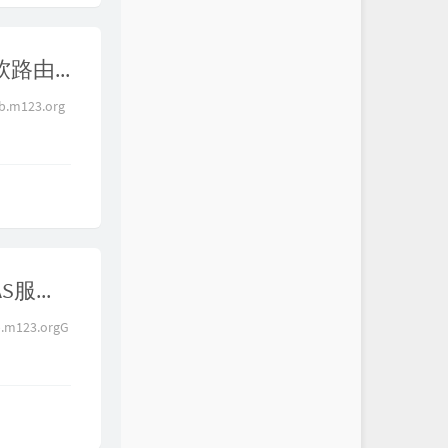
【全网最全】去广告方法及优缺点汇总，手机、电脑、软路由各终端去广告，总有一种适合你，dns去广告、host去广告、mitm去广告、浏览器插件去广告，还你一个清爽的互联网世界
m123.org
【最细最全】通过ss、vmess等代理协议访问家庭内网NAS服务，翻墙绕过家庭可怜的上行带宽，杜绝UDP的QoS，比真VPN更灵活，macOS、iOS、windows、android各系统配置方法
m123.orgG