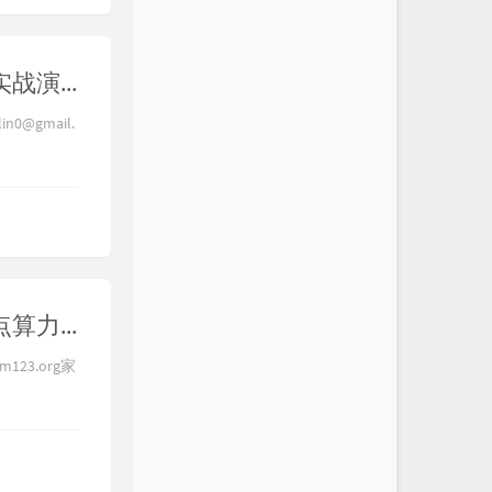
【跨境电商】详谈各种风控因素，刷机竟然毫无作用？实战演示TikTok注册运营全过程分享，硬件设备选择、网络环境伪装、住宅IP和机房IP的区别、视频质量对自然推流的影响，跨境电商社交媒体运营风控预防指南
lin0@gmail.
【别抽了我快干了】谨防加密货币挖矿偷算力，机场节点算力劫持实战演示，矿池中转抽水教程，不要再给别人打工了 | 加密货币安全科普
m123.org家