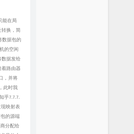
p只能在局
址转换，简
，将数据包的
随机的空闲
将数据发给
接着路由器
端口，并将
，此时我
7.7.7.
发现映射表
据包的源端
营商分配给