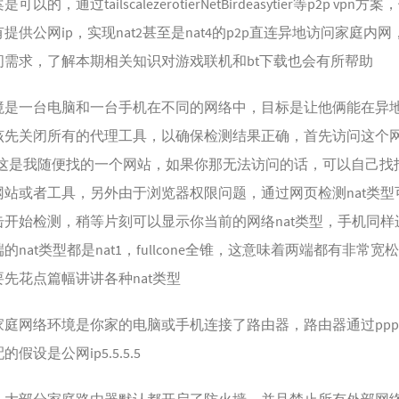
的，通过tailscalezerotierNetBirdeasytier等p2p vpn
提供公网ip，实现nat2甚至是nat4的p2p直连异地访问家庭内
问需求，了解本期相关知识对游戏联机和bt下载也会有所帮助
境是一台电脑和一台手机在不同的网络中，目标是让他俩能在异
该先关闭所有的代理工具，以确保检测结果正确，首先访问这个网
这是我随便找的一个网站，如果你那无法访问的话，可以自己找找
网站或者工具，另外由于浏览器权限问题，通过网页检测nat类型
开始检测，稍等片刻可以显示你当前的网络nat类型，手机同样进
nat类型都是nat1，fullcone全锥，这意味着两端都有非常宽松
先花点篇幅讲讲各种nat类型
庭网络环境是你家的电脑或手机连接了路由器，路由器通过ppp
假设是公网ip5.5.5.5