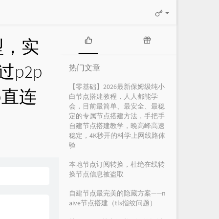
型，实
热
随
门
机
p2p
热门文章
文
文
章
章
【零基础】2026最新保姆级纯小
p直连
白节点搭建教程，人人都能学
会，目前最简单、最安全、最稳
定的专属节点搭建方法，手把手
自建节点搭建教学，晚高峰高速
稳定，4K秒开的科学上网线路体
验
本地节点订阅转换，杜绝在线转
换节点信息被盗取
自建节点最完美的隐藏方案——n
aive节点搭建（tls指纹问题）