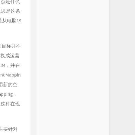
端点是什么
，意思是这条
是从电脑19
问目标并不
替换成运营
34，并在
 Mappin
用新的空
ping，
，这种在现
主要针对