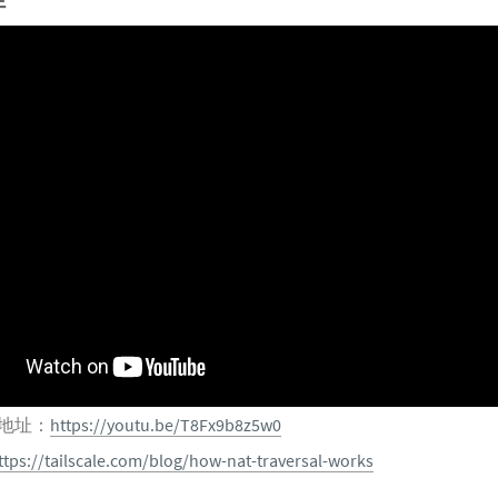
放地址：
https://youtu.be/T8Fx9b8z5w0
ttps://tailscale.com/blog/how-nat-traversal-works