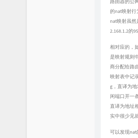
路由器的公网
的nat映射行为
nat映射虽
2.168.1
相对应的，
是映射规则中
商分配给路由
映射表中记录这个
g，直译为
闲端口开一条映
直译为地址
实中很少见
可以发现n