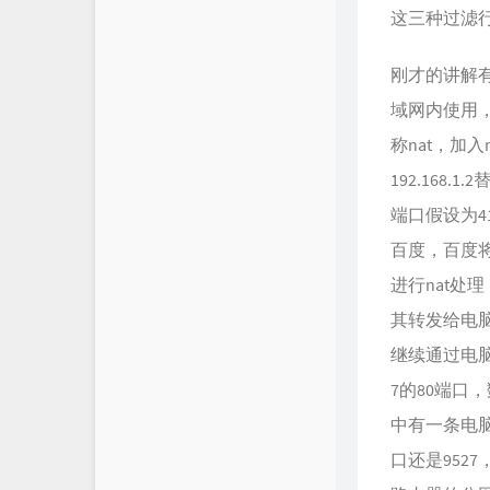
这三种过滤行
刚才的讲解有个
域网内使用
称nat，加
192.168
端口假设为
百度，百度
进行nat处
其转发给电
继续通过电脑访
7的80端口
中有一条电脑
口还是952