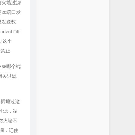
防火墙过滤
80端口发
里发送数
t Filt
过这个
会禁止
66哪个端
地址相关过滤，
数据通过这
无关过滤，端
但防火墙不
个洞，记住