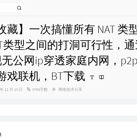
收藏】一次搞懂所有 NAT 类
AT类型之间的打洞可行性，通过
现无公网ip穿透家庭内网，p2
游戏联机，BT下载
分
 年 12 月 13 日
9704字数
网络技术分享
类：
程