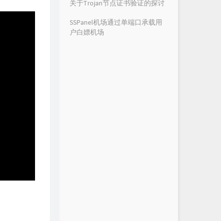
关于Trojan节点证书验证的探讨
SSPanel机场通过单端口承载用
户白嫖机场