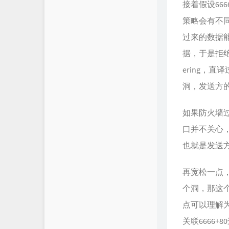
接着假设66
策略会有不
过来的数据能
据，于是拒绝了这
ering，
洞，发送方
如果防火墙过
口并不关心，那
也就是发送
再宽松一点
个洞，那这个过滤
点可以理解为
关联6666