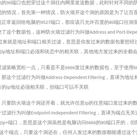
66的90端口也想穿过这个洞往内网里发送数据，此时针对不同的
同的情况，首先第一种情况，防火墙开这个洞的原因是为了让百度
正常返回给电脑的9527端口，那应该只允许百度的80端口往洞
个数据包，这种防火墙过滤行为叫做Address and Port-Dependen
直译过来就是地址和端口相关过滤，意思是你发过来的数据包要想经
的ip地址和端口必须和状态中的相关联，其他地方发过来的全都
滤策略宽松一点，只看是不是6666发过来的数据包，至于使用66
这个过滤行为叫做Address-Dependent Filtering，直译为
方的ip地址必须相关联，但端口可以不关联
，只要防火墙这个洞还开着，就允许任意ip的任意端口发过来的
行为叫做Endpoint-Independent Filtering，直译为端点
ip+端口，意思是这个洞虽然是电脑访问6666的80端口开的，
+80这个端点，只要这个洞还在，任何人发过来的数据都能通过这