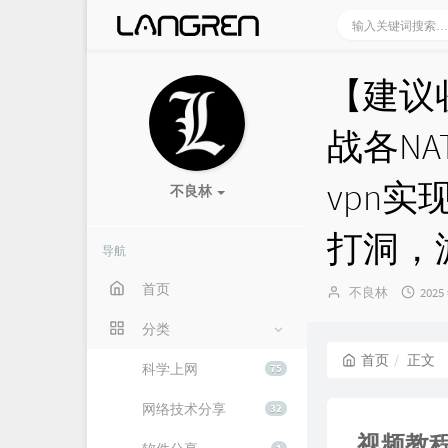
【建议
战各N
vpn实
不良林
打洞，
导航
首页
博
发
不良林
2025
主：
布
时
分类
间：
首页
正文
科学上网
75
网络技术分享
32
视频教