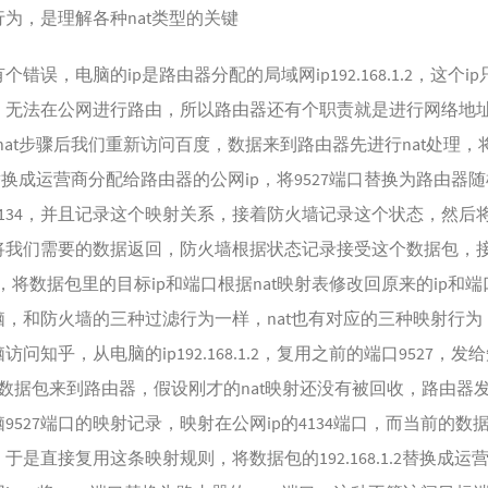
为，是理解各种nat类型的关键
错误，电脑的ip是路由器分配的局域网ip192.168.1.2，这个i
，无法在公网进行路由，所以路由器还有个职责就是进行网络地
入nat步骤后我们重新访问百度，数据来到路由器先进行nat处理
.1.2替换成运营商分配给路由器的公网ip，将9527端口替换为路由器
4134，并且记录这个映射关系，接着防火墙记录这个状态，然后
将我们需要的数据返回，防火墙根据状态记录接受这个数据包，
理，将数据包里的目标ip和端口根据nat映射表修改回原来的ip和
脑，和防火墙的三种过滤行为一样，nat也有对应的三种映射行为
问知乎，从电脑的ip192.168.1.2，复用之前的端口9527，发给知乎
，数据包来到路由器，假设刚才的nat映射还没有被回收，路由器
9527端口的映射记录，映射在公网ip的4134端口，而当前的数
7，于是直接复用这条映射规则，将数据包的192.168.1.2替换成运