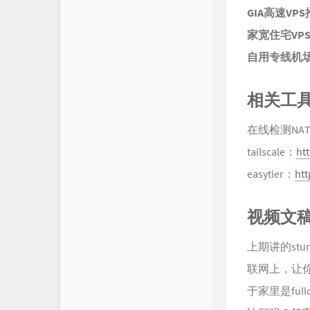
GIA高速VP
家宽住宅VP
自用专线机
相关工
在线检测NA
tailscale：
htt
easytier：
htt
视频文
上期讲的st
联网上，让
于家里是ful