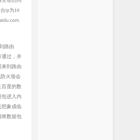
络主动访问
ip为19
du.com
来到路由
行通过，并
据来到路由
说防火墙会
止百度的数
据包进入内
态想象成临
洞将数据包