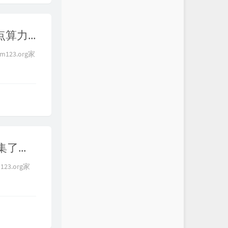
【别抽了我快干了】谨防加密货币挖矿偷算力，机场节点算力劫持实战演示，矿池中转抽水教程，不要再给别人打工了 | 加密货币安全科普
m123.org家
【代理新姿势】科学上网最新AnyTLS协议快速上手，收集了两年的各代理协议反馈分享，reality依旧稳如老狗！
123.org家