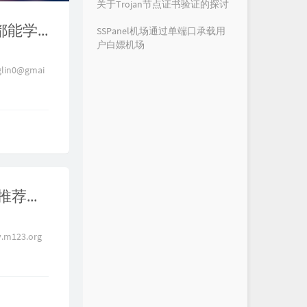
关于Trojan节点证书验证的探讨
【零基础】2026最新保姆级纯小白节点搭建教程，人人都能学会，目前最简单、最安全、最稳定的专属节点搭建方法，手把手自建节点搭建教学，晚高峰高速稳定，4K秒开的科学上网线路体验
SSPanel机场通过单端口承载用
户白嫖机场
glin0@gmai
tiktok直播运营、跨境电商养号必备，真正的家宽住宅IP推荐，直接跑到当地拉宽带的高质量住宅IP，杜绝IP质量问题导致限流、风控、降权，通过链式代理、二级代理复活住宅ip
m123.org