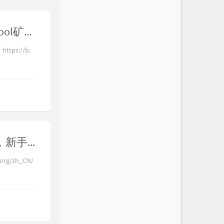
【加密货币】各种挖矿方式原理详解，solo独立挖矿、pool矿池挖矿、solo矿池挖矿，还有普通用户也能参与的零成本乐透彩票挖矿，中了直接成为百万富翁改写人生
ps://b.
【加密货币】零基础初识比特币，实战演示比特币挖矿，新手小白也能看懂的比特币网络运行流程
org/zh_CN/