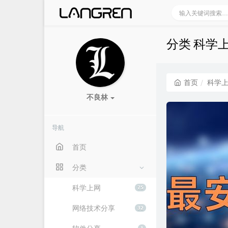
分类 科学
首页
科学
不良林
导航
首页
分类
科学上网
75
网络技术分享
32