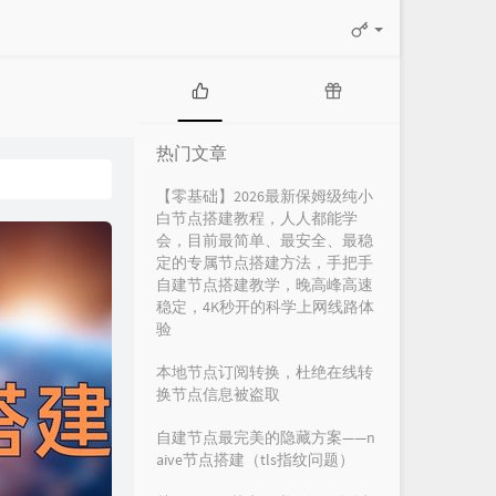
热
随
门
机
热门文章
文
文
章
章
【零基础】2026最新保姆级纯小
白节点搭建教程，人人都能学
会，目前最简单、最安全、最稳
定的专属节点搭建方法，手把手
自建节点搭建教学，晚高峰高速
稳定，4K秒开的科学上网线路体
验
本地节点订阅转换，杜绝在线转
换节点信息被盗取
自建节点最完美的隐藏方案——n
aive节点搭建（tls指纹问题）