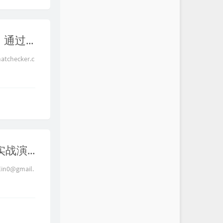
【全网最细】无公网IP实现异地远程访问家里内网设备，通过stun打洞穿透运营商NAT，实现P2P直连满速下载，无需花钱搭建内网穿透服务，打洞通信流程分析，stun、fullcone、nat1、CGNAT、完全锥形
checker.c
【跨境电商】详谈各种风控因素，刷机竟然毫无作用？实战演示TikTok注册运营全过程分享，硬件设备选择、网络环境伪装、住宅IP和机房IP的区别、视频质量对自然推流的影响，跨境电商社交媒体运营风控预防指南
lin0@gmail.