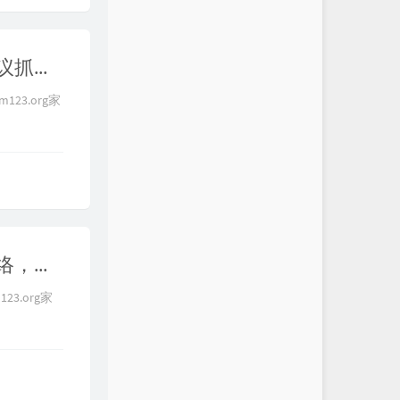
【全网首发】搭建最强伪装“AnyReality”节点，各代理协议抓包分析，实现任意协议搭配任意传输，ss+ws、ss+grpc+reality、无tls裸奔的trojan
m123.org家
【极致隐私】给你的节点加上暗网功能，被误解的tor网络，完全免费的三重"链式代理"，普通浏览器上暗网，前置代理+tor+后置代理的配置方法｜黑暗网络｜tor网络｜洋葱路由
123.org家