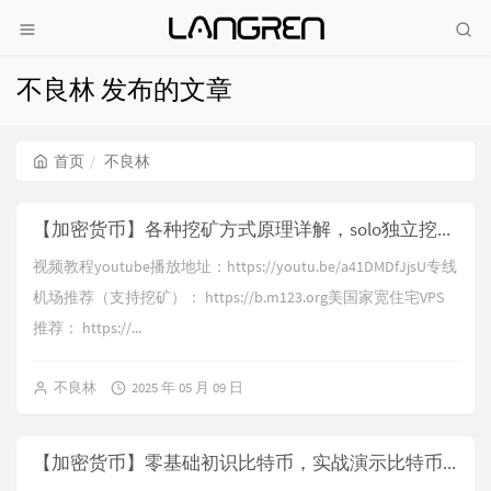
不良林 发布的文章
首页
不良林
【加密货币】各种挖矿方式原理详解，solo独立挖矿、pool矿池挖矿、solo矿池挖矿，还有普通用户也能参与的零成本乐透彩票挖矿，中了直接成为百万富翁改写人生
视频教程youtube播放地址：https://youtu.be/a41DMDfJjsU专线
机场推荐（支持挖矿）： https://b.m123.org美国家宽住宅VPS
推荐： https://...
不良林
2025 年 05 月 09 日
【加密货币】零基础初识比特币，实战演示比特币挖矿，新手小白也能看懂的比特币网络运行流程