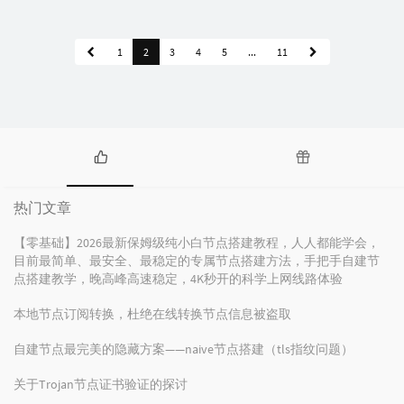
1
2
3
4
5
...
11
热
随
门
机
热门文章
文
文
章
章
【零基础】2026最新保姆级纯小白节点搭建教程，人人都能学会，
目前最简单、最安全、最稳定的专属节点搭建方法，手把手自建节
点搭建教学，晚高峰高速稳定，4K秒开的科学上网线路体验
本地节点订阅转换，杜绝在线转换节点信息被盗取
自建节点最完美的隐藏方案——naive节点搭建（tls指纹问题）
关于Trojan节点证书验证的探讨