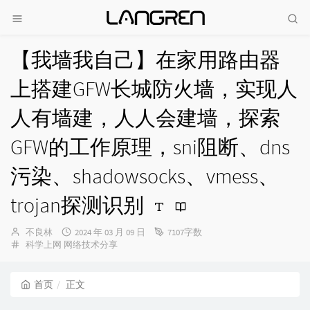
【我墙我自己】在家用路由器
上搭建GFW长城防火墙，实现人
人有墙建，人人会建墙，探索
GFW的工作原理，sni阻断、dns
污染、shadowsocks、vmess、
trojan探测识别
博
发
不良林
2024 年 03 月 09 日
7107字数
主：
分
布
科学上网
网络技术分享
类：
时
间：
首页
正文