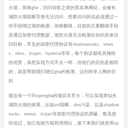
火墙，简称gfw，访问谷歌之类的黑名单网站，会被长
- name: zhihu dns poisoning

城防火墙阻断导致无法访问，想要访问的话必须通过一
  action: modify

些手段绕过墙的检测，俗称翻墙，目前的主要翻墙手段
  modifier:

是通过加密代理数据，使防火墙无法检测出你的具体访
    name: dns

    args:

问目标，常见的加密代理协议有shadowsocks、vmes
      a: "1.1.1.1"

s、vless、trojan、hysteria等等，每个协议都有其独特
  expr: dns != nil && dns.qr && any(dns.questi
的优势，虽然实现方式不太一样，但他们的目的是相同
的，就是帮助我们绕过gfw的检测。达到科学上网的目
- name: block and log shadowsocks

  action: block

的
  log: true

  expr: fet != nil && fet.yes

最近有一个叫opengfw的项目非常火，可以实现类似长
城防火墙的效果，比如sni阻断、dns污染、以及shadow
- name: block trojan

socks、vmess、trojan等加密代理协议的屏蔽，鲁迅曾
  action: block

经说过，知己知彼方能死得明白，接下来我们就使用op
  log: true
