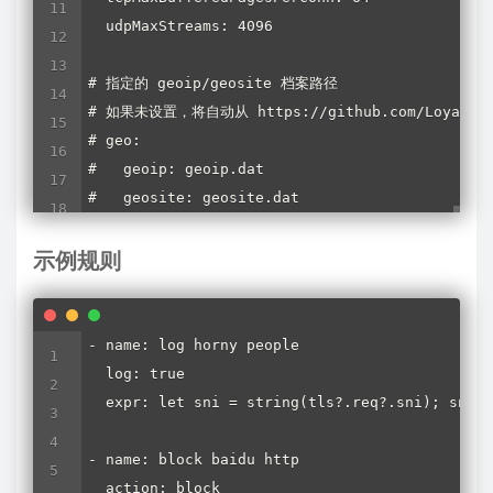
  udpMaxStreams: 4096

# 指定的 geoip/geosite 档案路径

# 如果未设置，将自动从 https://github.com/Loyalsold
# geo:

#   geoip: geoip.dat

#   geosite: geosite.dat
示例规则
- name: log horny people

  log: true

  expr: let sni = string(tls?.req?.sni); sni c
- name: block baidu http

  action: block
