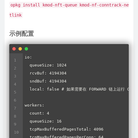
opkg install kmod-nft-queue kmod-nf-conntrack-ne
tlink
示例配置
io:

  queueSize: 1024

  rcvBuf: 4194304

  sndBuf: 4194304

  local: false # 如果需要在 FORWARD 链上运行 Open
workers:

  count: 4

  queueSize: 16

  tcpMaxBufferedPagesTotal: 4096

  tcpMaxBufferedPagesPerConn: 64
