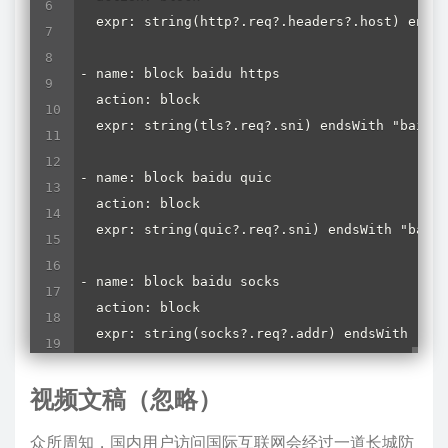
  expr: string(http?.req?.headers?.host) endsW
- name: block baidu https

  action: block

  expr: string(tls?.req?.sni) endsWith "baidu.
- name: block baidu quic

  action: block

  expr: string(quic?.req?.sni) endsWith "baidu
- name: block baidu socks

  action: block

  expr: string(socks?.req?.addr) endsWith "bai
- name: block bilibili geosite

视频文稿（忽略）
  action: block

  expr: geosite(string(tls?.req?.sni), "bilibi
众所周知，国内用户访问国际互联网会经过一道长城防