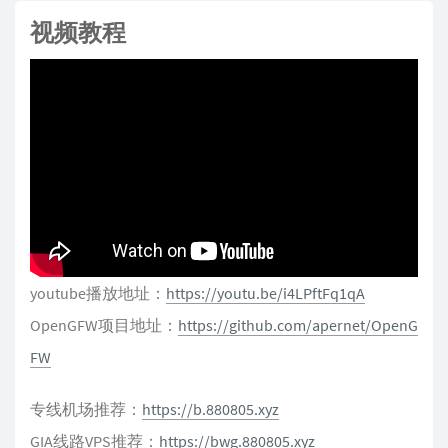
视频教程
youtube播放地址：
https://youtu.be/i4LPftFq1qA
OpenGFW项目地址：
https://github.com/apernet/OpenG
FW
专线机场推荐：
https://b.880805.xyz
GIA线路VPS推荐：
https://bwg.880805.xyz